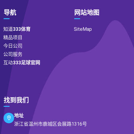
导航
网站地图
知道
333体育
SiteMap
精品项目
今日公司
公司服务
互动
333足球官网
找到我们
地址
浙江省温州市鹿城区会展路1316号