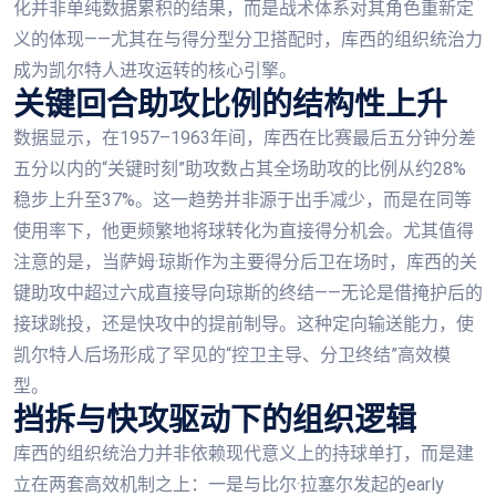
化并非单纯数据累积的结果，而是战术体系对其角色重新定
义的体现——尤其在与得分型分卫搭配时，库西的组织统治力
成为凯尔特人进攻运转的核心引擎。
关键回合助攻比例的结构性上升
数据显示，在1957–1963年间，库西在比赛最后五分钟分差
五分以内的“关键时刻”助攻数占其全场助攻的比例从约28%
稳步上升至37%。这一趋势并非源于出手减少，而是在同等
使用率下，他更频繁地将球转化为直接得分机会。尤其值得
注意的是，当萨姆·琼斯作为主要得分后卫在场时，库西的关
键助攻中超过六成直接导向琼斯的终结——无论是借掩护后的
接球跳投，还是快攻中的提前制导。这种定向输送能力，使
凯尔特人后场形成了罕见的“控卫主导、分卫终结”高效模
型。
挡拆与快攻驱动下的组织逻辑
库西的组织统治力并非依赖现代意义上的持球单打，而是建
立在两套高效机制之上：一是与比尔·拉塞尔发起的early