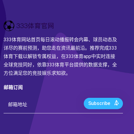
333体育网站首页每日滚动播报转会内幕、球员动态及
详尽的赛前预测，助您走在资讯最前沿。推荐完成333
体育下载以解锁专属权益，在333体育app中实时连接
全球竞技同好，依靠333体育平台提供的数据支撑，全
方位满足您的竞技娱乐求知欲。
邮箱订阅
Subscribe