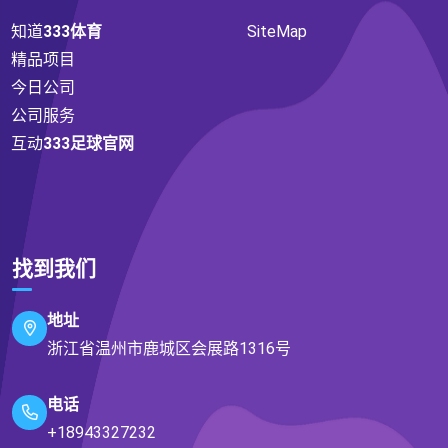
知道
333体育
SiteMap
精品项目
今日公司
公司服务
互动
333足球官网
找到我们
地址
浙江省温州市鹿城区会展路1316号
电话
+18943327232