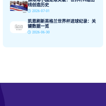
佛得角小国足球突破：世界杯H组出
线创造历史
2026-07-01
凯恩刷新英格兰世界杯进球纪录：关
键数据一览
2026-06-30