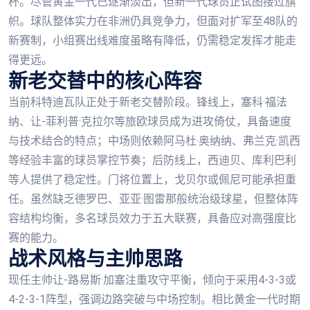
杯。尽管黄金一代已逐渐淡出，但新一代球员正试图接过旗
帜。球队整体实力在非洲仍具竞争力，但面对扩军至48队的
新赛制，小组赛出线难度虽略有降低，仍需稳定发挥才能走
得更远。
新老交替中的核心阵容
当前科特迪瓦队正处于新老交替阶段。锋线上，塞科·福法
纳、让-菲利普·克拉尔等旅欧球员成为进攻倚仗，具备速度
与技术结合的特点；中场则依赖阿马杜·奥纳纳、弗兰克·凯西
等经验丰富的球员掌控节奏；后防线上，西迪贝、库利巴利
等人提供了稳定性。门将位置上，戈贝尔或佩尼可能承担重
任。虽然缺乏德罗巴、亚亚·图雷那般统治级球星，但整体阵
容结构均衡，多名球员效力于五大联赛，具备应对高强度比
赛的能力。
战术风格与主帅思路
现任主帅让-路易斯·加塞注重攻守平衡，倾向于采用4-3-3或
4-2-3-1阵型，强调边路突破与中场控制。相比黄金一代时期