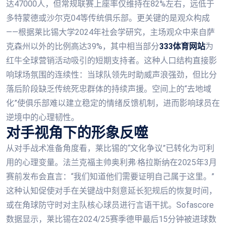
达47000人，但常规联赛上座率仅维持在82%左右，远低于
多特蒙德或沙尔克04等传统俱乐部。更关键的是观众构成
——根据莱比锡大学2024年社会学研究，主场观众中来自萨
克森州以外的比例高达39%，其中相当部分
333体育网站
为
红牛全球营销活动吸引的短期支持者。这种人口结构直接影
响球场氛围的连续性：当球队领先时助威声浪强劲，但比分
落后阶段缺乏传统死忠群体的持续声援。空间上的“去地域
化”使俱乐部难以建立稳定的情绪反馈机制，进而影响球员在
逆境中的心理韧性。
对手视角下的形象反噬
从对手战术准备角度看，莱比锡的“文化争议”已转化为可利
用的心理变量。法兰克福主帅奥利弗·格拉斯纳在2025年3月
赛前发布会直言：“我们知道他们需要证明自己属于这里。”
这种认知促使对手在关键战中刻意延长犯规后的恢复时间，
或在角球防守时对主队核心球员进行言语干扰。Sofascore
数据显示，莱比锡在2024/25赛季德甲最后15分钟被进球数