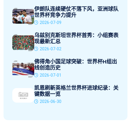
伊朗队连续硬仗不落下风，亚洲球队
世界杯竞争力提升
2026-07-09
乌兹别克斯坦世界杯首秀：小组赛表
现最新汇总
2026-07-02
佛得角小国足球突破：世界杯H组出
线创造历史
2026-07-01
凯恩刷新英格兰世界杯进球纪录：关
键数据一览
2026-06-30