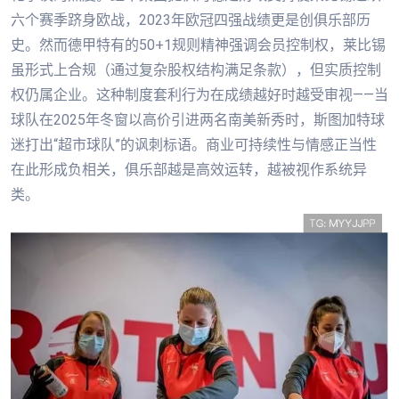
六个赛季跻身欧战，2023年欧冠四强战绩更是创俱乐部历
史。然而德甲特有的50+1规则精神强调会员控制权，莱比锡
虽形式上合规（通过复杂股权结构满足条款），但实质控制
权仍属企业。这种制度套利行为在成绩越好时越受审视——当
球队在2025年冬窗以高价引进两名南美新秀时，斯图加特球
迷打出“超市球队”的讽刺标语。商业可持续性与情感正当性
在此形成负相关，俱乐部越是高效运转，越被视作系统异
类。