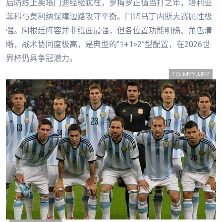
后防线上奥塔门迪经验犹在，罗梅罗正值当打之年，塔利亚
菲科与莫利纳保障边路攻守平衡。门将马丁内斯大赛属性极
强。阿根廷阵容并非纸面最强，但各位置功能明确、角色清
晰，战术协同度极高，是典型的“1+1>2”型配置，在2026世
界杯仍具争冠潜力。