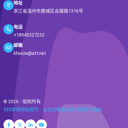
地址
浙江省温州市鹿城区会展路1316号
电话
+18943327232
邮箱
lifesize@att.net
© 2026 - 版权所有
333体育网站首页 - 全方位覆盖全球顶级体育盛会