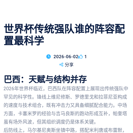
世界杯传统强队谁的阵容配
置最科学
2026-06-02
1
分享
巴西：天赋与结构并存
2026年世界杯临近，巴西队在阵容配置上展现出传统强队中
罕见的科学性。锋线上维尼修斯、罗德里戈和拉菲尼亚构成
的速度与技术组合，既有冲击力又具备细腻配合能力。中场
方面，卡塞米罗的经验与吉马良斯的跑动形成互补，帕奎塔
虽有场外风波，但其组织调度仍是体系关键。
后防线上，马尔基尼奥斯坐镇中路，搭配米利唐或布雷默，