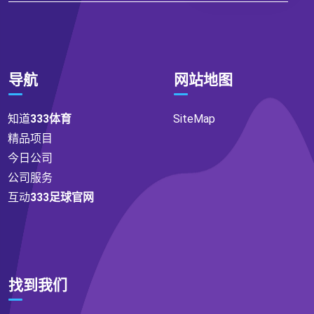
导航
网站地图
知道
333体育
SiteMap
精品项目
今日公司
公司服务
互动
333足球官网
找到我们