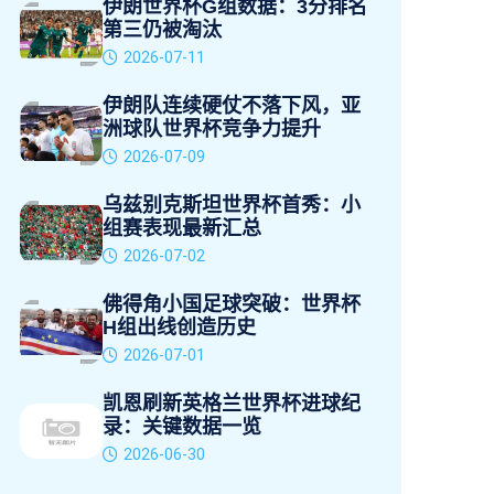
伊朗世界杯G组数据：3分排名
第三仍被淘汰
2026-07-11
伊朗队连续硬仗不落下风，亚
洲球队世界杯竞争力提升
2026-07-09
乌兹别克斯坦世界杯首秀：小
组赛表现最新汇总
2026-07-02
佛得角小国足球突破：世界杯
H组出线创造历史
2026-07-01
凯恩刷新英格兰世界杯进球纪
录：关键数据一览
2026-06-30