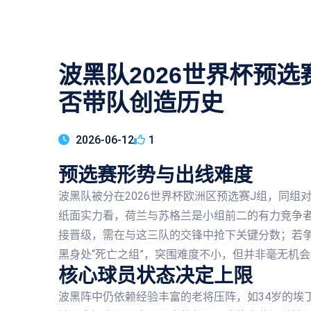
波黑队2026世界杯预
否带队创造历史
2026-06-12
1
预选赛形势与出线难度
波黑队被分在2026世界杯欧洲区预选赛J组，同
纸面实力看，荷兰与苏格兰是小组前二的有力竞争
接晋级，需在与这三队的交锋中抢下关键分数；若
黑身处“死亡之组”，突围难度不小，但并非毫无机会
核心球员状态决定上限
波黑阵中仍依赖经验丰富的老将压阵，如34岁的埃