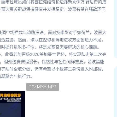
而年轻球员如门将塞拉诺维奇和边路新秀伊万·舒尼奇的成
在预选赛关键战保持健康并发挥稳定，波黑有望在强敌环伺
强调中场拦截与边路提速。面对技术型对手如荷兰，波黑大
制造威胁。然而，球队在控球和阵地进攻方面创造力不足，
同时提升进攻多样性，将是尤基奇需要解决的核心课题。
杯，此番若能晋级2026美加墨世界杯，将实现队史第二次亮
烈，但预选赛赛程漫长，偶然性与韧性同样重要。若波黑能
坦等队时全取分数，仍有希望以小组第二身份进入附加赛，
出凝聚力与执行力。