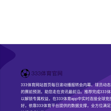
333体育网站首页每日滚动播报转会内幕、球员动
的赛前预测，助您走在资讯最前沿。推荐完成333
以解锁专属权益，在333体育app中实时连接全球竞
好，依靠333体育平台提供的数据支撑，全方位满