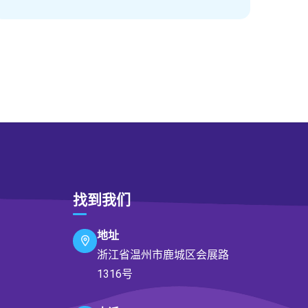
找到我们
地址
浙江省温州市鹿城区会展路
1316号