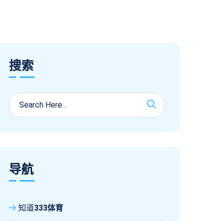
搜索
导航
知道
333体育