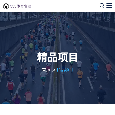
精品项目
首页
精品项目