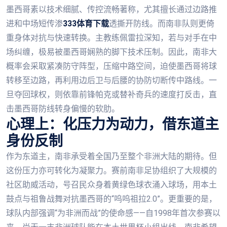
墨西哥素以技术细腻、传控流畅著称，尤其擅长通过边路推
进和中场短传渗
333体育下载
透撕开防线。而南非队则更倚
重身体对抗与快速转换。主教练佩雷拉深知，若与对手在中
场纠缠，极易被墨西哥娴熟的脚下技术压制。因此，南非大
概率会采取紧凑防守阵型，压缩中路空间，迫使墨西哥将球
转移至边路，再利用边后卫与后腰的协防切断传中路线。一
旦夺回球权，则依靠前锋帕克或替补奇兵的速度打反击，直
击墨西哥防线转身偏慢的软肋。
心理上：化压力为动力，借东道主
身份反制
作为东道主，南非承受着全国乃至整个非洲大陆的期待。但
这份压力亦可转化为凝聚力。赛前南非足协组织了大规模的
社区助威活动，号召民众身着黄绿色球衣涌入球场，用本土
鼓点与祖鲁战舞对抗墨西哥的“呜呜祖拉2.0”。更重要的是，
球队内部强调“为非洲而战”的使命感——自1998年首次参赛以