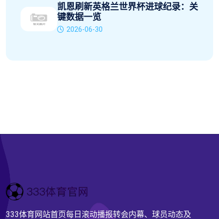
凯恩刷新英格兰世界杯进球纪录：关
键数据一览
2026-06-30
333体育网站首页每日滚动播报转会内幕、球员动态及