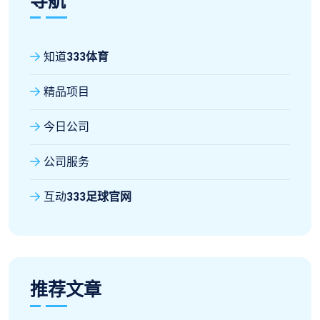
导航
知道
333体育
精品项目
今日公司
公司服务
互动
333足球官网
推荐文章