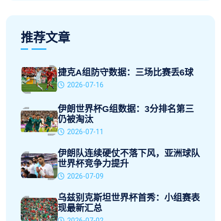
推荐文章
捷克A组防守数据：三场比赛丢6球
2026-07-16
伊朗世界杯G组数据：3分排名第三
仍被淘汰
2026-07-11
伊朗队连续硬仗不落下风，亚洲球队
世界杯竞争力提升
2026-07-09
乌兹别克斯坦世界杯首秀：小组赛表
现最新汇总
2026-07-02