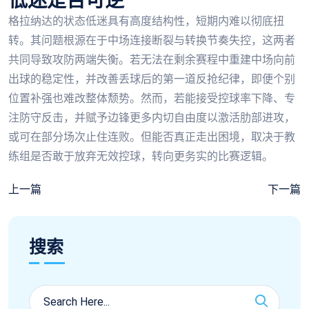
低迷是否可逆
格拉纳达的状态低迷具有高度结构性，短期内难以彻底扭
转。其问题根源在于中场连接断裂与转换节奏失控，这两者
共同导致攻防两端失衡。若无法在剩余赛程中重建中场向前
出球的稳定性，并改善丢球后的第一道反抢纪律，即便个别
位置补强也难改整体颓势。然而，若能接受控球率下降、专
注防守反击，并赋予边锋更多内切自由度以激活肋部进攻，
或可在部分场次止住连败。但能否真正走出困境，取决于教
练组是否敢于放弃无效控球，转向更务实的比赛逻辑。
上一篇
下一篇
搜索