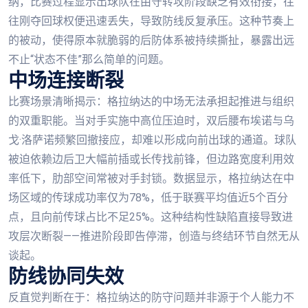
纳，比赛过程显示出球队在由守转攻阶段缺乏有效衔接，往
往刚夺回球权便迅速丢失，导致防线反复承压。这种节奏上
的被动，使得原本就脆弱的后防体系被持续撕扯，暴露出远
不止“状态不佳”那么简单的问题。
中场连接断裂
比赛场景清晰揭示：格拉纳达的中场无法承担起推进与组织
的双重职能。当对手实施中高位压迫时，双后腰布埃诺与乌
戈·洛萨诺频繁回撤接应，却难以形成向前出球的通道。球队
被迫依赖边后卫大幅前插或长传找前锋，但边路宽度利用效
率低下，肋部空间常被对手封锁。数据显示，格拉纳达在中
场区域的传球成功率仅为78%，低于联赛平均值近5个百分
点，且向前传球占比不足25%。这种结构性缺陷直接导致进
攻层次断裂——推进阶段即告停滞，创造与终结环节自然无从
谈起。
防线协同失效
反直觉判断在于：格拉纳达的防守问题并非源于个人能力不