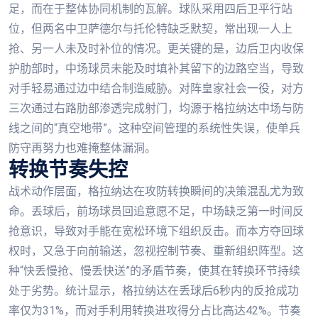
足，而在于整体协同机制的瓦解。球队采用四后卫平行站
位，但两名中卫萨德尔与托伦特缺乏默契，常出现一人上
抢、另一人未及时补位的情况。更关键的是，边后卫内收保
护肋部时，中场球员未能及时填补其留下的边路空当，导致
对手轻易通过边中结合制造威胁。对阵皇家社会一役，对方
三次通过右路肋部渗透完成射门，均源于格拉纳达中场与防
线之间的“真空地带”。这种空间管理的系统性失误，使单兵
防守再努力也难掩整体漏洞。
转换节奏失控
战术动作层面，格拉纳达在攻防转换瞬间的决策混乱尤为致
命。丢球后，前场球员回追意愿不足，中场缺乏第一时间反
抢意识，导致对手能在宽松环境下组织反击。而本方夺回球
权时，又急于向前输送，忽视控制节奏、重新组织阵型。这
种“快丢慢抢、慢丢快送”的矛盾节奏，使其在转换环节持续
处于劣势。统计显示，格拉纳达在丢球后6秒内的反抢成功
率仅为31%，而对手利用转换进攻得分占比高达42%。节奏