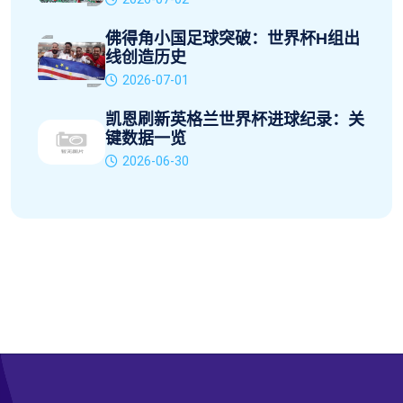
佛得角小国足球突破：世界杯H组出
线创造历史
2026-07-01
凯恩刷新英格兰世界杯进球纪录：关
键数据一览
2026-06-30