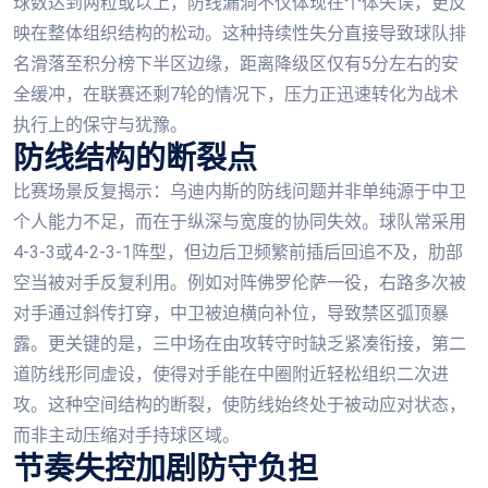
球数达到两粒或以上，防线漏洞不仅体现在个体失误，更反
映在整体组织结构的松动。这种持续性失分直接导致球队排
名滑落至积分榜下半区边缘，距离降级区仅有5分左右的安
全缓冲，在联赛还剩7轮的情况下，压力正迅速转化为战术
执行上的保守与犹豫。
防线结构的断裂点
比赛场景反复揭示：乌迪内斯的防线问题并非单纯源于中卫
个人能力不足，而在于纵深与宽度的协同失效。球队常采用
4-3-3或4-2-3-1阵型，但边后卫频繁前插后回追不及，肋部
空当被对手反复利用。例如对阵佛罗伦萨一役，右路多次被
对手通过斜传打穿，中卫被迫横向补位，导致禁区弧顶暴
露。更关键的是，三中场在由攻转守时缺乏紧凑衔接，第二
道防线形同虚设，使得对手能在中圈附近轻松组织二次进
攻。这种空间结构的断裂，使防线始终处于被动应对状态，
而非主动压缩对手持球区域。
节奏失控加剧防守负担