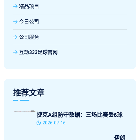
精品项目
今日公司
公司服务
互动
333足球官网
推荐文章
捷克A组防守数据：三场比赛丢6球
2026-07-16
伊朗