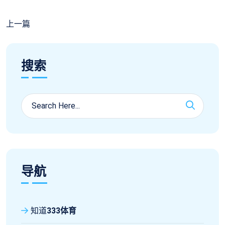
上一篇
搜索
导航
知道
333体育