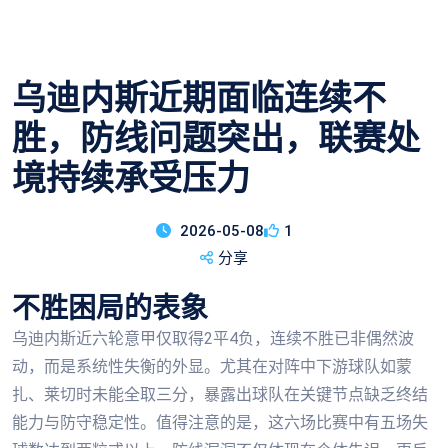
乌迪内斯近期面临连续不
胜，防线问题突出，联赛处
境持续承受压力
2026-05-08
1
分享
不胜困局的表象
乌迪内斯近六轮意甲仅取得2平4负，连续不胜已非偶然波
动，而是系统性失衡的外显。尤其在对阵中下游球队如蒙
扎、莱切时未能全取三分，暴露出球队在关键节点缺乏终结
能力与防守稳定性。值得注意的是，这六场比赛中有五场失