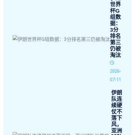
世界
杯G
组数
据：
3分
排名
第三
仍被
淘汰
2026-
07-11
伊朗
队连
续硬
仗不
落下
风，
亚洲