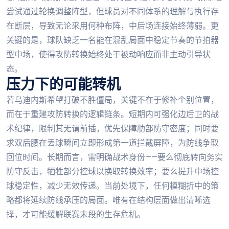
尝试通过轮换调整阵型，但球员对不同体系的理解与执行存
在断层，导致无论采用何种布阵，中后场连接始终薄弱。更
关键的是，球队缺乏一名能在混乱局面中稳定节奏的节拍器
型中场，使得攻防转换始终处于被动响应而非主动引导状
态。
压力下的可能转机
若乌迪内斯希望打破不胜僵局，关键不在于修补个别位置，
而在于重建攻防转换的逻辑链条。短期内可强化边后卫的战
术纪律，限制其无谓前插，优先保障肋部防守密度；同时要
求双后腰在丢球瞬间立即形成第一道拦截屏障，为防线争取
回位时间。长期而言，需明确战术身份——要么彻底转向务实
防守反击，牺牲部分控球以换取转换效率；要么提升中场控
球稳定性，减少无效传递。当前处境下，任何模糊折中的策
略都将延续防线承压的局面。唯有在结构层面做出清晰选
择，才可能缓解联赛末段的生存危机。