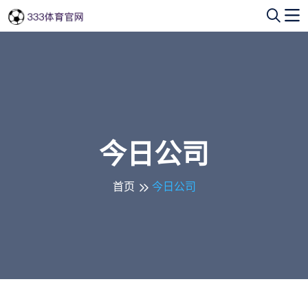
今日公司
首页
今日公司