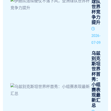
球队
世界
杯竞
争力
提升
2026-
07-09
乌兹
别克
斯坦
世界
杯首
秀：
小组
赛表
现最
新汇
总