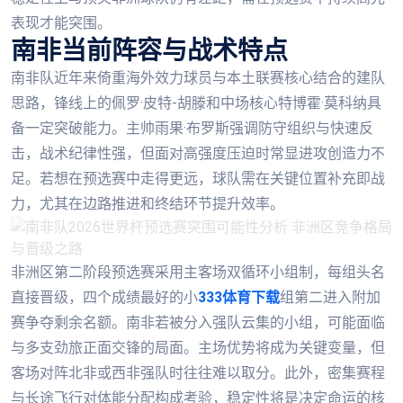
搜索
导航
知道
333体育
精品项目
今日公司
公司服务