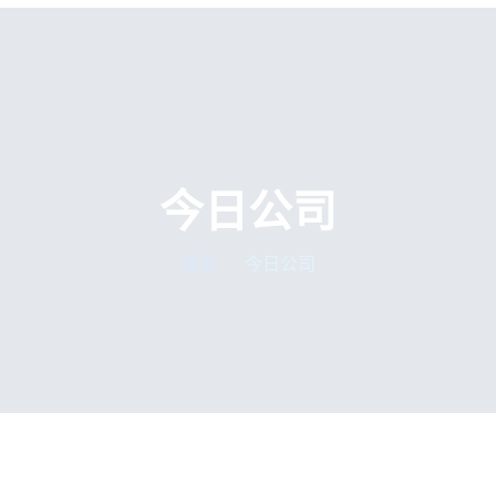
提升明显，塞内加尔、摩洛哥、尼日利亚、埃及等传统强队
仍占据优势，同时科特迪瓦、阿尔及利亚、马里等队也具备
强劲竞争力。南非虽在近年有所进步，但在人才厚度和大赛
稳定性上与顶尖非洲球队仍有差距，需在预选赛中持续高光
表现才能突围。
南非当前阵容与战术特点
南非队近年来倚重海外效力球员与本土联赛核心结合的建队
思路，锋线上的佩罗·皮特-胡滕和中场核心特博霍·莫科纳具
备一定突破能力。主帅雨果·布罗斯强调防守组织与快速反
击，战术纪律性强，但面对高强度压迫时常显进攻创造力不
足。若想在预选赛中走得更远，球队需在关键位置补充即战
力，尤其在边路推进和终结环节提升效率。
非洲区第二阶段预选赛采用主客场双循环小组制，每组头名
直接晋级，四个成绩最好的小
333体育下载
组第二进入附加