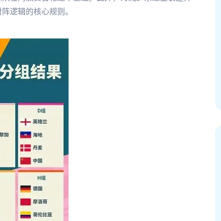
对阵逻辑的核心规则。