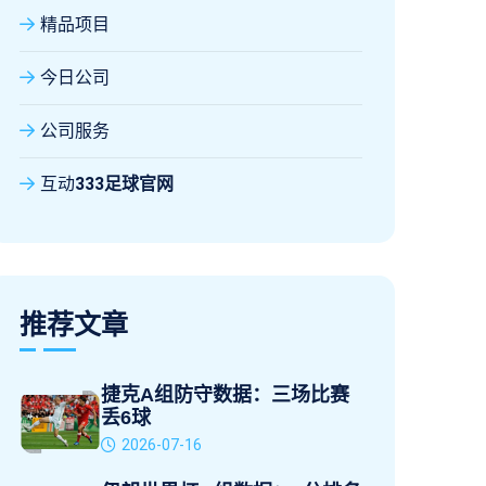
精品项目
今日公司
公司服务
互动
333足球官网
推荐文章
捷克A组防守数据：三场比赛
丢6球
2026-07-16