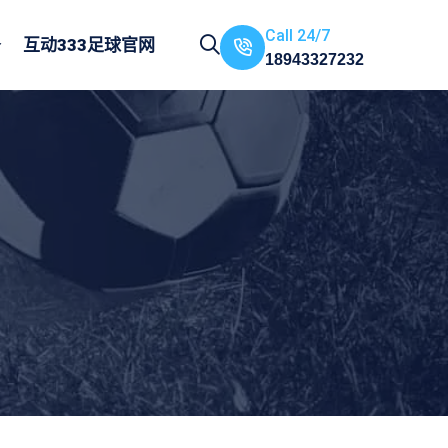
Call 24/7
务
互动
333足球官网
18943327232