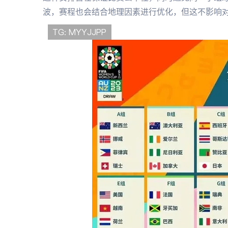
波，赛程也会结合地理因素进行优化，但这不影响