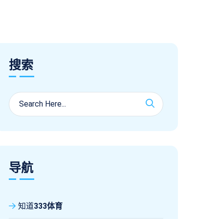
搜索
导航
知道
333体育