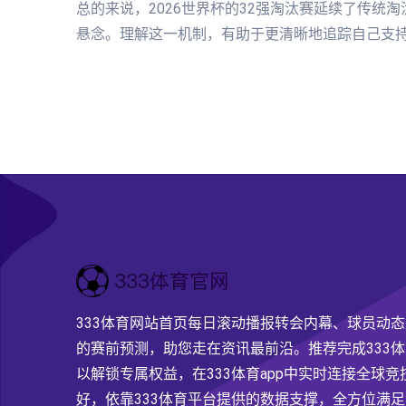
总的来说，2026世界杯的32强淘汰赛延续了传
悬念。理解这一机制，有助于更清晰地追踪自己支
333体育网站首页每日滚动播报转会内幕、球员动
的赛前预测，助您走在资讯最前沿。推荐完成333
以解锁专属权益，在333体育app中实时连接全球竞
好，依靠333体育平台提供的数据支撑，全方位满