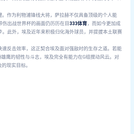
键。作为利物浦锋线大将，萨拉赫不仅具备顶级的个人能
他带伤出战世界杯的画面仍历历在目
333体育
，而如今更加成
一步。此外，埃及近年来积极归化海外球员，并提拔本土联赛
快速反击效率，这正契合埃及面对强敌时的生存之道。若能
洲雄鹰的韧性与斗志，埃及完全有能力在G组搅动风云。对
及的现实目标。