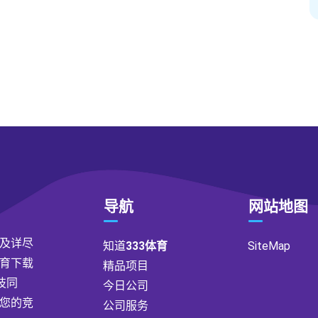
导航
网站地图
态及详尽
知道
333体育
SiteMap
体育下载
精品项目
技同
今日公司
足您的竞
公司服务