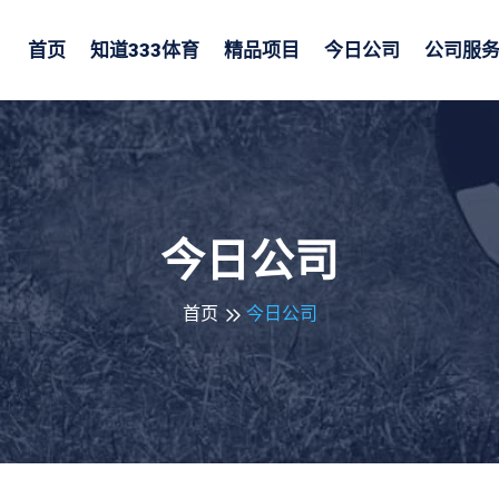
首页
知道
333体育
精品项目
今日公司
公司服
今日公司
首页
今日公司