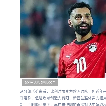
从分组形势来看，比利时虽贵为欧洲强队，但近年
守著称，但进攻端创造力有限；新西兰整体实力相
新西兰时顺利拿下，再在与伊朗的直接对话中争取