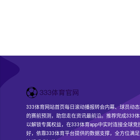
333体育网站首页每日滚动播报转会内幕、球员动
的赛前预测，助您走在资讯最前沿。推荐完成333
以解锁专属权益，在333体育app中实时连接全球竞
好，依靠333体育平台提供的数据支撑，全方位满