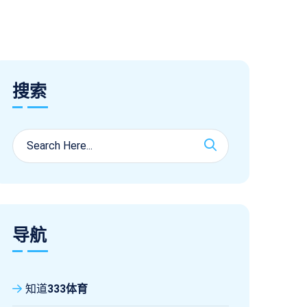
搜索
导航
知道
333体育