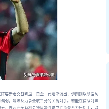
来阵容新老交替明显，黄金一代逐渐淡出；伊朗则以顽强防
对偏弱，是埃及力争全取三分的关键对手。若能在首战对阵
积分，埃及完全有机会凭借净胜球或胜负关系力压对手，以