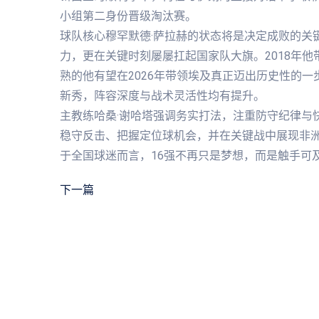
小组第二身份晋级淘汰赛。
球队核心穆罕默德·萨拉赫的状态将是决定成败的关
力，更在关键时刻屡屡扛起国家队大旗。2018年
熟的他有望在2026年带领埃及真正迈出历史性的
新秀，阵容深度与战术灵活性均有提升。
主教练哈桑·谢哈塔强调务实打法，注重防守纪律与
稳守反击、把握定位球机会，并在关键战中展现非
于全国球迷而言，16强不再只是梦想，而是触手可
下一篇