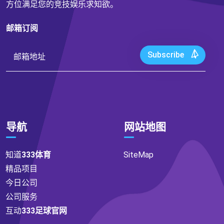
方位满足您的竞技娱乐求知欲。
邮箱订阅
Subscribe
导航
网站地图
知道
333体育
SiteMap
精品项目
今日公司
公司服务
互动
333足球官网