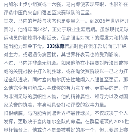
内加尔止步小组赛或十六强，马内即便表现亮眼，也很难在
评选中压倒来自四强甚至决赛球队的巨星。
其次，马内的年龄与状态也是变量之一。到2026年世界杯开
赛时，他将年满34岁，正处于职业生涯后期。虽然现代足球
运动员的巅峰期不断延长，但高强度对抗下的爆发力和持续
输出能力难免下滑。
333体育
若届时他在俱乐部层面已非绝
对主力，或遭遇伤病困扰，其世界杯表现也将受到影响。
不过，马内并非毫无机会。如果他能在小组赛对阵法国或挪
威的关键战役中打入制胜球，或在淘汰赛阶段以一己之力扛
起全队进攻，同时塞内加尔历史性地闯入八强甚至更远，那
么他完全有可能成为金球奖的有力竞争者。更重要的是，作
为非洲足球的旗帜性人物，他的精神属性、领导力以及对国
家荣誉的执着，本身就具备打动评委的叙事力量。
归根结底，马内能否问鼎世界杯最佳球员，不仅取决于个人
发挥，更取决于塞内加尔全队的命运。在群星璀璨的2026世
界杯舞台上，他或许不是最被看好的那一个，但只要踏上赛