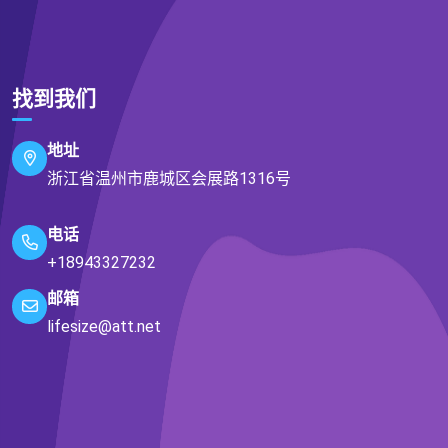
找到我们
地址
浙江省温州市鹿城区会展路1316号
电话
+18943327232
邮箱
lifesize@att.net