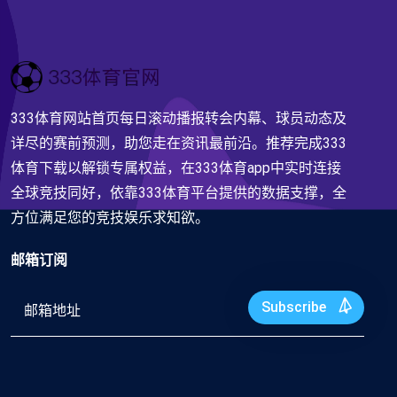
333体育网站首页每日滚动播报转会内幕、球员动态及
详尽的赛前预测，助您走在资讯最前沿。推荐完成333
体育下载以解锁专属权益，在333体育app中实时连接
全球竞技同好，依靠333体育平台提供的数据支撑，全
方位满足您的竞技娱乐求知欲。
邮箱订阅
Subscribe