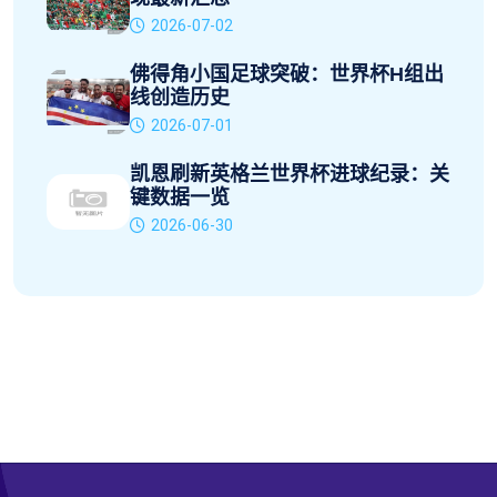
2026-07-02
佛得角小国足球突破：世界杯H组出
线创造历史
2026-07-01
凯恩刷新英格兰世界杯进球纪录：关
键数据一览
2026-06-30