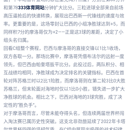
和第78
333体育网站
分钟扩大比分。三粒进球全部来自前场
高压逼抢后的快速转换，展现出巴西新一代锋线的速度与效
率。更重要的是，这场零封让巴西的小组净胜球达到+5，而
同样积7分的摩洛哥仅为+2——正是这3球的差距，决定了小
组头名归属。
回看C组整个赛程，巴西与摩洛哥的直接交锋以1比1收场，
双方各取一分。那场比赛中，摩洛哥凭借布法尔的远射一度
领先，但巴西由帕奎塔扳平比分。此役过后，两队积分、相
互战绩均相同，净胜球成为决定排名的关键指标。巴西在首
轮对阵苏格兰时以2比1险胜，而摩洛哥则在第二轮3比0大胜
苏格兰，但末轮面对海地时仅以1比0小胜，错失进一步扩大
净胜球的机会。相比之下，巴西对海地的3球完胜，成了决
定性的“胜负手”。
对于摩洛哥而言，尽管未能夺得头名，但连续两届世界杯闯
入淘汰赛已属历史性突破。这支北非劲旅延续了2022年卡塔
尔世界杯四强的坚韧气质，在C组中展现出极强的战术纪律