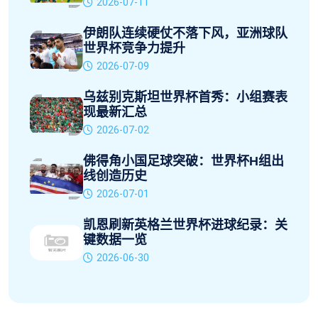
2026-07-11
伊朗队连续硬仗不落下风，亚洲球队
世界杯竞争力提升
2026-07-09
乌兹别克斯坦世界杯首秀：小组赛表
现最新汇总
2026-07-02
佛得角小国足球突破：世界杯H组出
线创造历史
2026-07-01
凯恩刷新英格兰世界杯进球纪录：关
键数据一览
2026-06-30