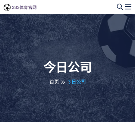
今日公司
首页
今日公司