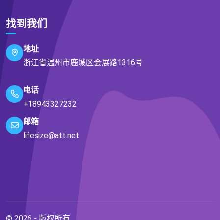
找到我们
地址
浙江省温州市鹿城区会展路1316号
电话
+18943327232
邮箱
lifesize@att.net
© 2026 - 版权所有