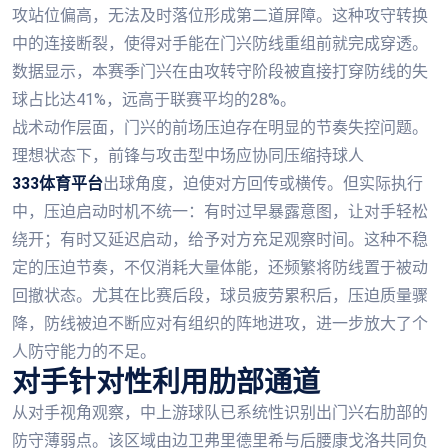
攻站位偏高，无法及时落位形成第二道屏障。这种攻守转换
中的连接断裂，使得对手能在门兴防线重组前就完成穿透。
数据显示，本赛季门兴在由攻转守阶段被直接打穿防线的失
球占比达41%，远高于联赛平均的28%。
战术动作层面，门兴的前场压迫存在明显的节奏失控问题。
理想状态下，前锋与攻击型中场应协同压缩持球人
333体育平台
出球角度，迫使对方回传或横传。但实际执行
中，压迫启动时机不统一：有时过早暴露意图，让对手轻松
绕开；有时又延迟启动，给予对方充足观察时间。这种不稳
定的压迫节奏，不仅消耗大量体能，还频繁将防线置于被动
回撤状态。尤其在比赛后段，球员疲劳累积后，压迫质量骤
降，防线被迫不断应对有组织的阵地进攻，进一步放大了个
人防守能力的不足。
对手针对性利用肋部通道
从对手视角观察，中上游球队已系统性识别出门兴右肋部的
防守薄弱点。该区域由边卫弗里德里希与后腰康戈洛共同负