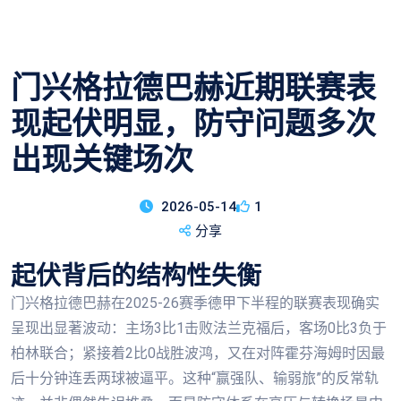
门兴格拉德巴赫近期联赛表
现起伏明显，防守问题多次
出现关键场次
2026-05-14
1
分享
起伏背后的结构性失衡
门兴格拉德巴赫在2025-26赛季德甲下半程的联赛表现确实
呈现出显著波动：主场3比1击败法兰克福后，客场0比3负于
柏林联合；紧接着2比0战胜波鸿，又在对阵霍芬海姆时因最
后十分钟连丢两球被逼平。这种“赢强队、输弱旅”的反常轨