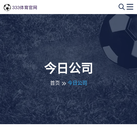
今日公司
首页
今日公司