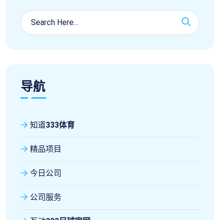
导航
知道
333体育
精品项目
今日公司
公司服务