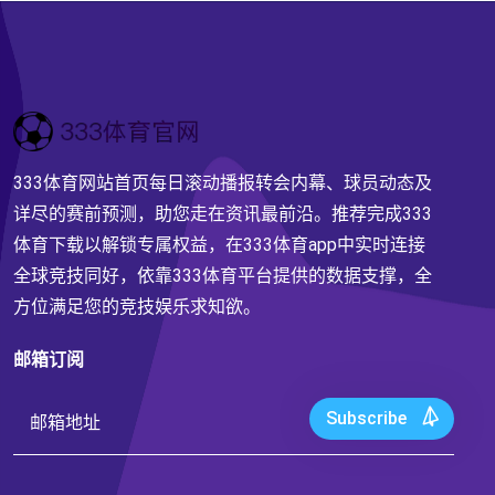
333体育网站首页每日滚动播报转会内幕、球员动态及
详尽的赛前预测，助您走在资讯最前沿。推荐完成333
体育下载以解锁专属权益，在333体育app中实时连接
全球竞技同好，依靠333体育平台提供的数据支撑，全
方位满足您的竞技娱乐求知欲。
邮箱订阅
Subscribe