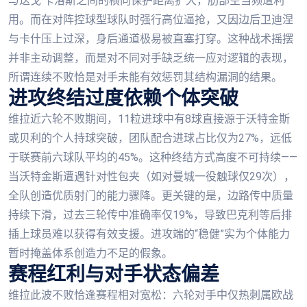
与迭戈·卡洛斯之间的横向保护距离扩大，肋部空当频遭利
用。而在对阵控球型球队时强行高位逼抢，又因边后卫迪涅
与卡什压上过深，身后通道极易被直塞打穿。这种战术摇摆
并非主动调整，而是对不同对手缺乏统一应对逻辑的表现，
所谓连续不败恰是对手未能有效惩罚其结构漏洞的结果。
进攻终结过度依赖个体突破
维拉近六轮不败期间，11粒进球中有8球直接源于沃特金斯
或贝利的个人持球突破，团队配合进球占比仅为27%，远低
于联赛前六球队平均的45%。这种终结方式高度不可持续——
当沃特金斯遭遇针对性包夹（如对曼城一役触球仅29次），
全队创造优质射门的能力骤降。更关键的是，边路传中质量
持续下滑，过去三轮传中准确率仅19%，导致巴克利等后排
插上球员难以获得有效支援。进攻端的“稳健”实为个体能力
暂时掩盖体系创造力不足的假象。
赛程红利与对手状态偏差
维拉此波不败恰逢赛程相对宽松：六轮对手中仅热刺属欧战