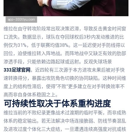
维拉在由守转攻阶段常出现决策迟滞，导致反击黄金时间窗
口流失。数据显示，球队在夺回球权后3秒内发动推进的比
例仅为31%，低于联赛均值38%。这一延迟使对手防线得以
回位，迫使维拉转入阵地战。而阵地战中又缺乏有效的肋部
渗透手段，只能依赖边路起球或远射。反观失球场景
333足球官网
，近四轮有三次源于本方进攻未果后被对手快
速转换得分，暴露出攻防角色切换的协同缺陷。这种时间维
度上的结构性滞后，使得“不败”更多建立在对手转换效率不
高而非自身体系稳固之上。
可持续性取决于体系重构进度
维拉当前的不败纪录更像战术过渡期的临时平衡，而非成熟
体系的稳定输出。若无法解决中场连接脆弱、防线节奏混乱
及进攻过度个体化三大症结，一旦遭遇连续高强度对抗或核