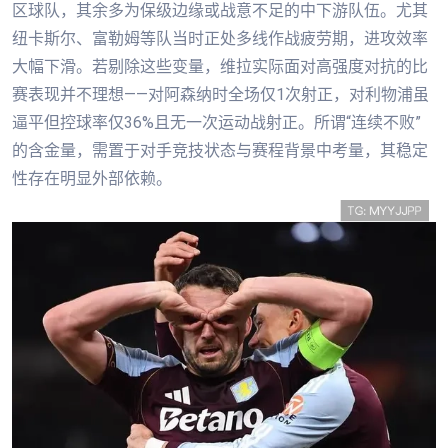
区球队，其余多为保级边缘或战意不足的中下游队伍。尤其
纽卡斯尔、富勒姆等队当时正处多线作战疲劳期，进攻效率
大幅下滑。若剔除这些变量，维拉实际面对高强度对抗的比
赛表现并不理想——对阿森纳时全场仅1次射正，对利物浦虽
逼平但控球率仅36%且无一次运动战射正。所谓“连续不败”
的含金量，需置于对手竞技状态与赛程背景中考量，其稳定
性存在明显外部依赖。